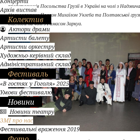
Концерти
представників Посольства Грузії в Україні на чолі з Надзвич
Архів вистав
Повноважним Послом Михаїлом Уклеба та Полтавської грузи
Колектив
діаспори на чолі з Рамасом Заркуа.
Актори драми
Артисти балету
Артисти оркестру
Художньо-керівний склад
Адміністративний склад
Фестиваль
«В гостях у Гоголя» 2025
Умови фестивалю
Новини
Новини театру
ЗМІ про нас
Фестивальні враження 2019
Фото