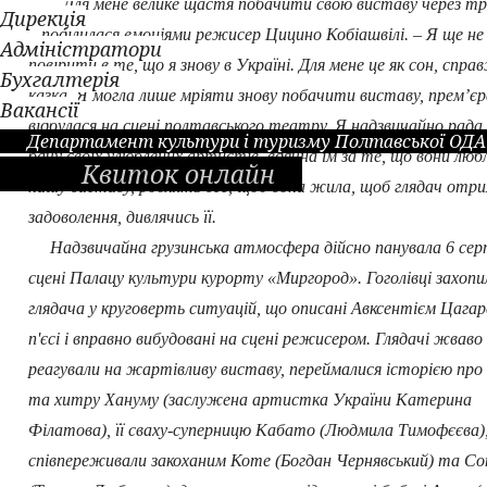
– Для мене велике щастя побачити свою виставу через тр
Дирекція
– поділилася емоціями режисер Цицино Кобіашвілі. – Я ще н
Адміністратори
повірити в те, що я знову в Україні. Для мене це як сон, спра
Бухгалтерія
казка. Я могла лише мріяти знову побачити виставу, прем’єр
Вакансії
відбулася на сцені полтавського театру. Я надзвичайно рада
Департамент культури і туризму Полтавської ОДА
бачу своїх улюблених артистів, вдячна їм за те, що вони лю
Квиток онлайн
нашу виставу, роблять все, щоб вона жила, щоб глядач отр
задоволення, дивлячись її.
Надзвичайна грузинська атмосфера дійсно панувала 6 сер
сцені Палацу культури курорту «Миргород». Гоголівці захопи
глядача у круговерть ситуацій, що описані Авксентієм Цагаре
п'єсі і вправно вибудовані на сцені режисером. Глядачі жваво
реагували на жартівливу виставу, переймалися історією про
та хитру Хануму (заслужена артистка України Катерина
Філатова), її сваху-суперницю Кабато (Людмила Тимофєєва)
співпереживали закоханим Коте (Богдан Чернявський) та Со