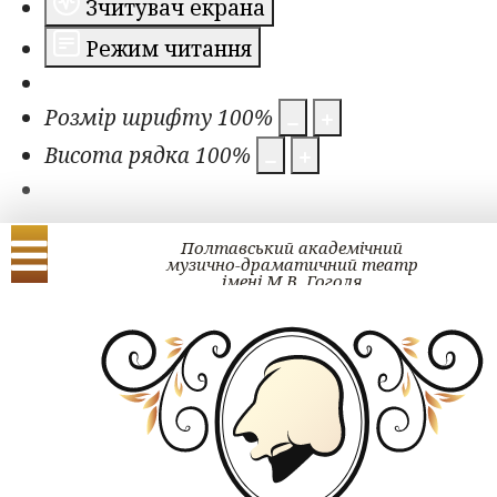
Зчитувач екрана
Режим читання
Розмір шрифту
100
%
Висота рядка
100
%
Полтавський академічний
музично-драматичний театр
імені М.В. Гоголя
Українська
English
ЗМІ про нас