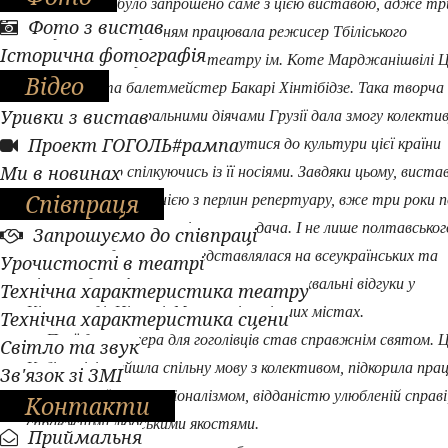
Гоголівців було запрошено саме з цією виставою, адже тр
Фото з вистав
тому над її створенням працювала режисер Тбіліського
Історична фотографія
академічного державного театру ім. Коте Марджанішвілі 
Відео
Кобіашвілі та балетмейстер Бакарі Хінтібідзе. Така творча
Уривки з вистав
співпраця з театральними діячами Грузії дала змогу колекти
Проект ГОГОЛЬ#рампа
полтавського театру доторкнутися до культури цієї країни
Ми в новинах
безпосередньо спілкуючись із її носіями. Завдяки цьому, виста
Співпраця
«Ханума» стала однією з перлин репертуару, вже три роки п
користується популярністю у глядача. І не лише полтавськог
Запрошуємо до співпраці
вистава неодноразово представлялася на всеукраїнських та
Урочистості в театрі
міжнародних фестивалях, отримувала схвальні відгуки у
Технічна характеристика театру
Кіровограді, Ніжині, Миколаєві та інших містах.
Технічна характеристика сцени
Приїзд режисера для гоголівців став справжнім святом. 
Світло та звук
Кобіашвілі знайшла спільну мову з колективом, підкорила прац
Зв'язок зі ЗМІ
театру своїм професіоналізмом, відданістю улюбленій справі
Контакти
справжніми людськими якостями.
Приймальня