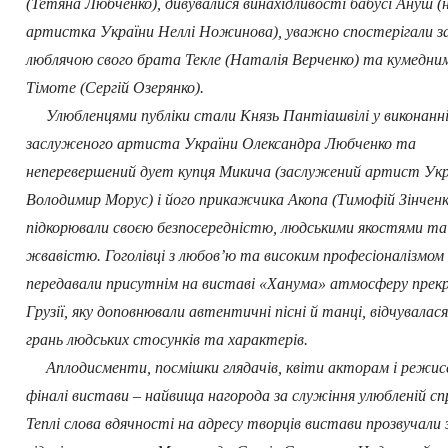
(Тетяна Любченко), дивувалися винахідливості бабусі Ануш (
артистка України Неллі Ножинова), уважно спостерігали з
люблячою свого брата Текле (Наталія Верченко) та кумедни
Тімоте (Сергій Озерянко).
Улюбленцями публіки стали Князь Пантіашвілі у виконанн
заслуженого артиста України Олександра Любченко та
неперевершений дует купця Микича (заслужений артист Укр
Володимир Морус) і його прикажчика Акопа (Тимофій Зінченко
підкорювали своєю безпосередністю, людськими якостями та
жвавістю. Гоголівці з любов’ю та високим професіоналізмом
передавали присутнім на виставі «Ханума» атмосферу прекр
Грузії, яку доповнювали автентичні пісні й танці, відчувалас
грань людських стосунків та характерів.
Аплодисменти, посмішки глядачів, квіти акторам і режис
фіналі вистави – найвища нагорода за служіння улюбленій спр
Теплі слова вдячності на адресу творців вистави прозвучали 