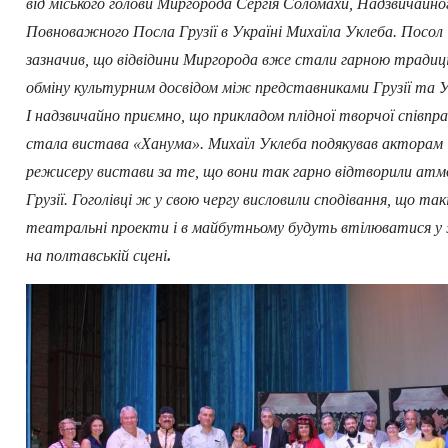
від міського голови Миргорода Сергія Соломахи, Надзвичайно
Повноважного Посла Грузії в Україні Михаїла Уклеба. Посол
зазначив, що відвідини Миргорода вже стали гарною традиц
обміну культурним досвідом між представниками Грузії та У
І надзвичайно приємно, що прикладом плідної творчої співпра
стала вистава «Ханума». Михаїл Уклеба подякував акторам 
режисеру вистави за те, що вони так гарно відтворили ат
Грузії. Гоголівці ж у свою чергу висловили сподівання, що так
театральні проекти і в майбутньому будуть втілюватися 
.
на полтавській сцені