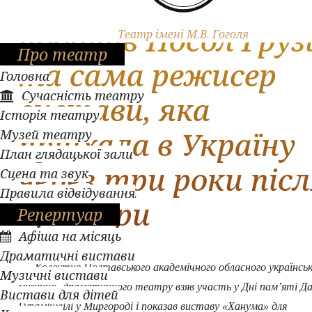
«Хануму» гоголівців
побачив Посол Грузі
Театр імені М.В. Гоголя
Про театр
та сама режисер
Головна
Сучасність театру
вистави, яка
Історія театру
приїхала в Україну
Музей театру
План глядацької зали
через три роки піс
Сцена та звук
Правила відвідування
прем’єри
Репертуар
Афіша на місяць
Драматичні вистави
Колектив Полтавського академічного обласного українсь
Музичні вистави
музично- драматичного театру взяв участь у Дні пам’яті Д
Вистави для дітей
Гурамішвілі у Миргороді і показав виставу «Ханума» для