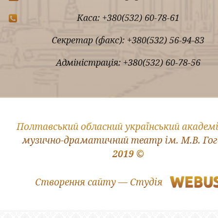
Каса: +380(532) 60-78-61
Секретар (факс): +380(532) 56-94-83
Адміністрація: +380(532) 60-78-56
Полтавський обласний український академ
музично-драматичний театр ім. М.В. Го
2019 ©
Створення сайту — Студія