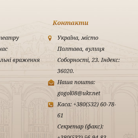
Контакти
театру
Україна, місто
нас
Полтава, вулиця
льні враження
Соборності, 23. Індекс:
36020.
Наша пошта:
gogol08@ukr.net
Каса: +380(532) 60-78-
61
Секретар (факс):
+380(532) 56-94-83