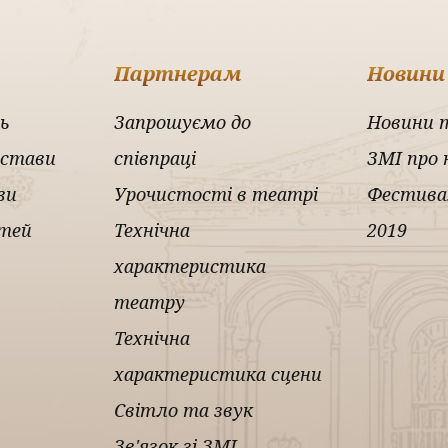
Партнерам
Новини
ь
Запрошуємо до
Новини 
истави
співпраці
ЗМІ про 
ви
Урочистості в театрі
Фестива
ітей
Технічна
2019
характеристика
театру
Технічна
характеристика сцени
Світло та звук
Зв'язок зі ЗМІ