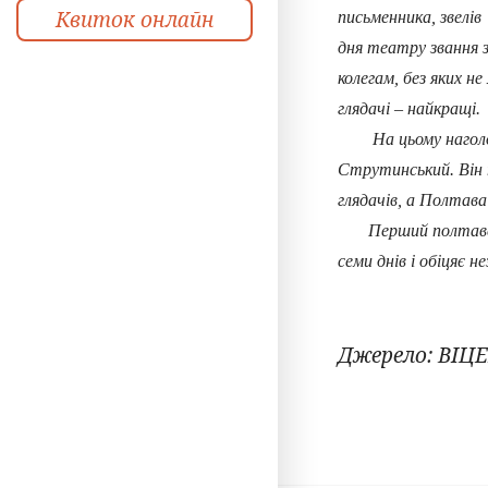
Квиток онлайн
письменника, звелів
дня театру звання з
колегам, без яких н
глядачі – найкращі.
На цьому наголосив
Струтинський. Він 
глядачів, а Полтав
Перший полтавський
семи днів і обіцяє 
Джерело: ВІЦЕН