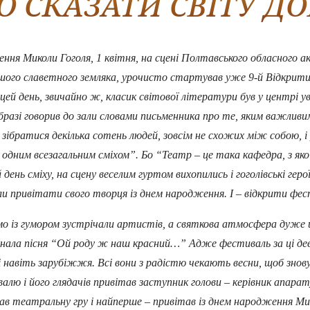
О СКАЗАТИ СВІТУ ДО
 Миколи Гоголя, 1 квітня, на сцені Полтавського обласного ак
ашого славетного земляка, урочисто стартував уже 9-й Відкри
 цей день, звичайно ж, класик світової літератури був у центрі
бразі говорив до зали словами письменника про те, яким важливи
зібратися декілька сотень людей, зовсім не схожих між собою, 
я одним всезагальним сміхом”. Бо “Театр – це така кафедра, з як
 день сміху, на сцену веселим гуртом вихопились і гоголівські ге
 привітати свого творця із днем народження. І – відкрити фест
із гумором зустрічали артистів, а святкова атмосфера дуже ш
лунала пісня “Ой роду ж наш красний…” Адже фестиваль за ці де
і навіть зарубіжжя. Всі вони з радістю чекають весни, щоб знов
 його глядачів привітав заступник голови – керівник апарату
в театральну гру і найперше – привітав із днем народження Ми