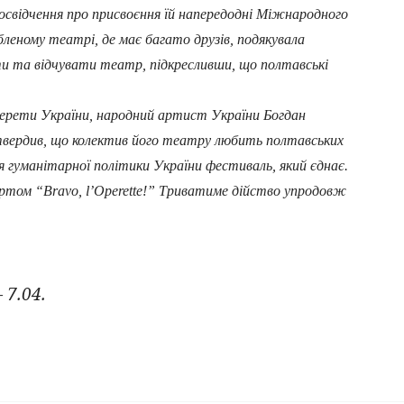
посвідчення про присвоєння їй напередодні Міжнародного
леному театрі, де має багато друзів, подякувала
ати та відчувати театр, підкресливши, що полтавські
ерети України, народний артист України Богдан
твердив, що колектив його театру любить полтавських
гуманітарної політики України фестиваль, який єднає.
том “Bravo, l’Operette!” Триватиме дійство упродовж
 7.04.