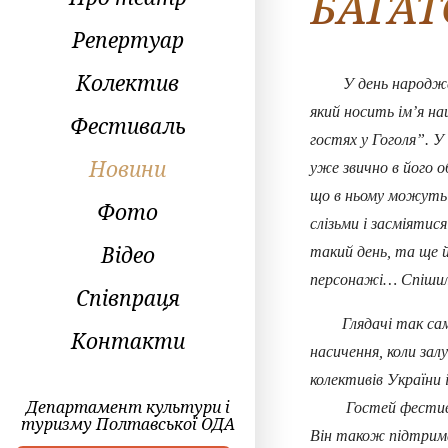
БАГАТ
Репертуар
Колектив
У день народження
який носить ім’я н
Фестиваль
гостях у Гоголя”. У
Новини
уже звично в його о
що в ньому можуть 
Фото
слізьми і засміятис
Відео
такий день, та ще й
персонажі… Спішили
Співпраця
Глядачі так само 
Контакти
насичення, коли за
колективів України 
Департамент культури і
Гостей фестивалю і
туризму Полтавської ОДА
Він також підтрима