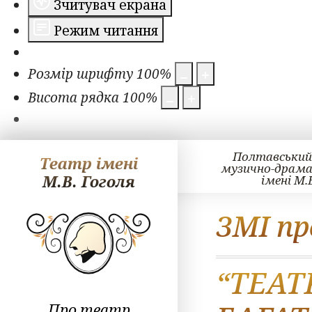
Зчитувач екрана
Режим читання
Розмір шрифту
100
%
Висота рядка
100
%
Полтавський
Театр імені
музично-драм
М.В. Гоголя
імені М.
ЗМІ пр
“ТЕАТ
Про театр