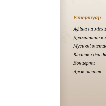
Репертуар
Афіша на місяц
Драматичні в
Музичні виста
Вистави для д
Концерти
Архів вистав