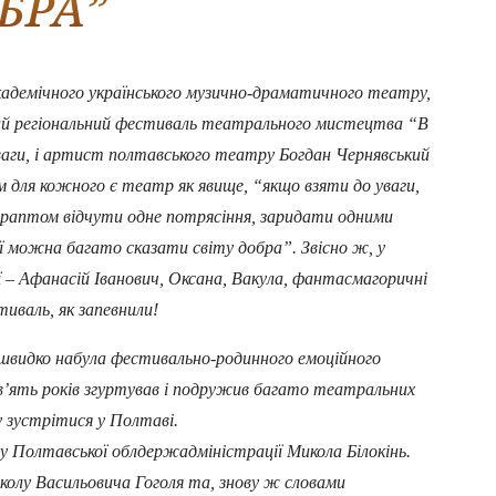
БРА”
адемічного українського музично-драматичного театру,
тий регіональний фестиваль театрального мистецтва “В
 уваги, і артист полтавського театру Богдан Чернявський
м для кожного є театр як явище, “якщо взяти до уваги,
і раптом відчути одне потрясіння, заридати одними
ої можна багато сказати світу добра”. Звісно ж, у
рої – Афанасій Іванович, Оксана, Вакула, фантасмагоричні
иваль, як запевнили!
видко набула фестивально-родинного емоційного
в’ять років згуртував і подружив багато театральних
у зустрітися у Полтаві.
 Полтавської облдержадміністрації Микола Білокінь.
колу Васильовича Гоголя та, знову ж словами