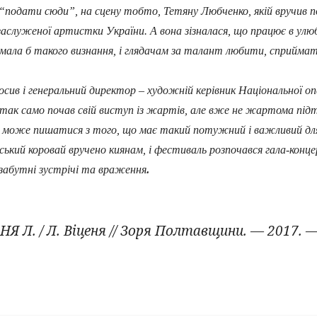
 “подати сюди”, на сцену тобто, Тетяну Любченко, якій вручив 
аслуженої артистки України. А вона зізналася, що працює в улюб
е мала б такого визнання, і глядачам за талант любити, сприйм
 і генеральний директор – художній керівник Національної оп
так само почав свій виступ із жартів, але вже не жартома під
а може пишатися з того, що має такий потужний і важливий для 
 коровай вручено киянам, і фестиваль розпочався гала-концер
.
незабутні зустрічі та враження
Я Л. / Л. Віценя // Зоря Полтавщини. — 2017. —