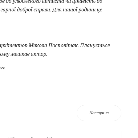
ов до улюбленого артиста чи цікавість до
гарної доброї справи. Для нашої родини це
рхітектор Микола Посполітак. Планується
.
якому мешкав актор
ого.
Наступна