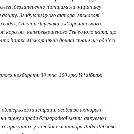
колеги беззаперечно підтримали ініціативу
у дошку. Згадуючи цього актора, мимоволі
о саду», Солопія Черевика з «Сорочинського
ні короля», неперевершеного Тев’є-молочника, що
ато інших. Меморіальна дошка стане ще однією
ся назбирати 30 тис. 300 грн. Усі зібрані
облдержадміністрації, особливо акторам –
и на сцену заради благородної мети, дякуємо і
сіх присутніх у залі донька актора Лада Лабзова.