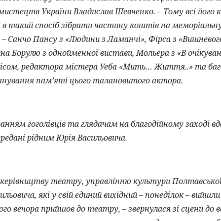
мистецтв України Владислав Шевченко. – Тому всі його 
і в такий спосіб зібрати частину коштів на меморіальн
і – Санчо Пансу з «Людини з Ламанчі», Фірса з «Вишневог
а Борулю з однойменної вистави, Мольєра з «В очікуван
фісом, редактора містера Уеба «Мить… Життя..» та баг
анування пам’яті цього талановитого актора.
м гоголівців та глядачам на благодійному заході вдало
едані рідним Юрія Васильовича.
рівництву театру, управлінню культури Полтавської 
льовича, які у свій єдиний вихідний – понеділок – вийшл
го вечора прийшов до театру, – звернулася зі сцени до в