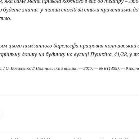
я, яка саме мета привела кожного з вас до театру – люб
но будете знати: у такий спосіб ви стали причетними до 
ливо.
цього пам’ятного барельєфа працював полтавський а
іальну дошку на будинку на вулиці Пушкіна, 41/28, у 
 / О. Коваленко // Полтавський вісник. — 2017. — № 6 (1439). — 9 лют