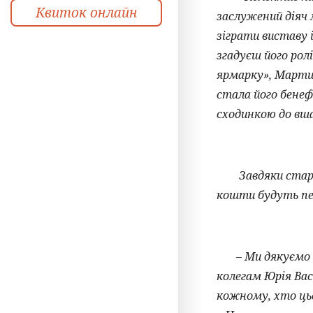
Квиток онлайн
заслужений діяч 
зіграти виставу 
згадуєш його рол
ярмарку», Мартин
стала його бене
сходинкою до вш
Завдяки старання
кошти будуть пер
– Ми дякуємо ке
колегам Юрія Васи
кожному, хто цьо