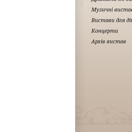
Музичні виста
Вистави для д
Концерти
Архів вистав