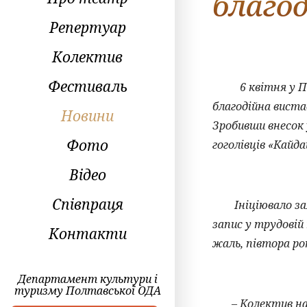
благо
Репертуар
Колектив
Фестиваль
6 квітня у Полт
благодійна вист
Новини
Зробивши внесок 
Фото
гоголівців «Кайд
Відео
Співпраця
Ініціювало захід
запис у трудовій 
Контакти
жаль, півтора ро
Департамент культури і
туризму Полтавської ОДА
– Колектив нашо