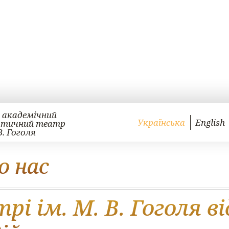
 академічний
Українська
English
атичний театр
В. Гоголя
о нас
рі ім. М. В. Гоголя в