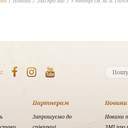
вна
Новини
ЗМІ про нас
У театрі ім. М. В. Гого
:
Партнерам
Новини
ь
Запрошуємо до
Новини 
истави
співпраці
ЗМІ про 