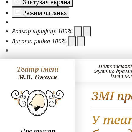
Зчитувач екрана
Режим читання
Розмір шрифту
100
%
Висота рядка
100
%
Полтавський
Театр імені
музично-драм
М.В. Гоголя
імені М.
ЗМІ пр
У теат
Про театр