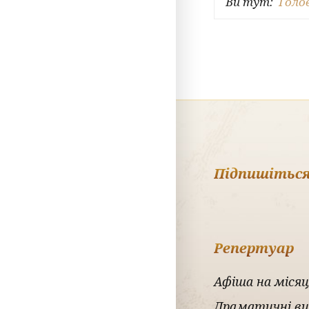
Ви тут:
Голо
Підпишіться
Репертуар
Афіша на місяц
Драматичні в