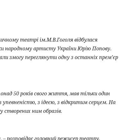
ному театрі ім.М.В.Гоголя відбулася
шки народному артисту України Юрію Попову.
ли змогу переглянути одну з останніх прем’єр
над 50 років свого життя, мав тільки один
 з упевненістю, з ідеєю, з відкритим серцем. На
ду створених ним образів.
– розповідає головний режисер театру,