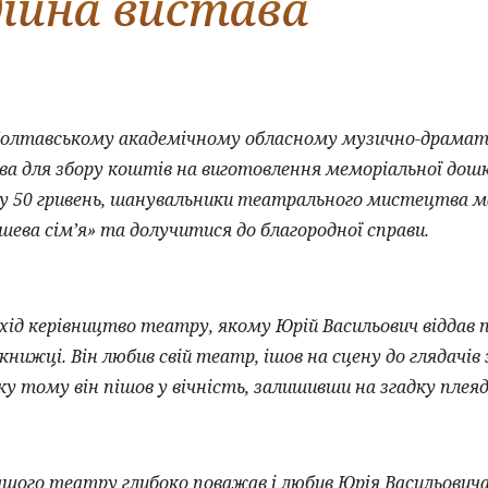
дійна вистава
авському академічному обласному музично-драматич
ава для збору коштів на виготовлення меморіальної до
у 50 гривень, шанувальники театрального мистецтва ма
ашева сім’я» та долучитися до благородної справи.
 керівництво театру, якому Юрій Васильович віддав по
книжці. Він любив свій театр, ішов на сцену до глядачів
ку тому він пішов у вічність, залишивши на згадку плея
го театру глибоко поважав і любив Юрія Васильовича, 