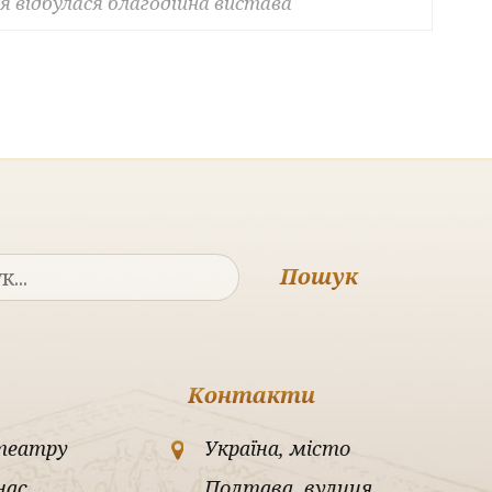
ля відбулася благодійна вистава
Пошук
Контакти
театру
Україна, місто
нас
Полтава, вулиця