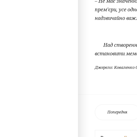
– Не має значенн
прем’єри, усе од
надзвичайно важ
Над створенням 
встановити мемор
Джерело: Коваленко О.
Попередня