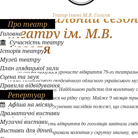
Відкрито 79-й
театральний сезо
Театр імені М.В. Гоголя
Про театр
театру ім. М.В.
Головна
Сучасність театру
Гоголя
Історія театру
Музей театру
План глядацької зали
20 грудня відбулося урочисте відкриття 79-го театраль
Сцена та звук
сезону Полтавського академічного обласного українського му
Правила відвідування
драматичного театру. Найбільшою радістю для колективу 
Репертуар
те, що вони повернулися на рідку сцену. Майже 9 місяців три
Афіша на місяць
ремонтні роботи по усуненню наслідків пожежі, що сталася
Драматичні вистави
березня у театрі.
Музичні вистави
Розділити радість відкриття до гоголівців завітали гляда
Вистави для дітей
благодійники, які підтримали колектив у скрутну хвилину, зр