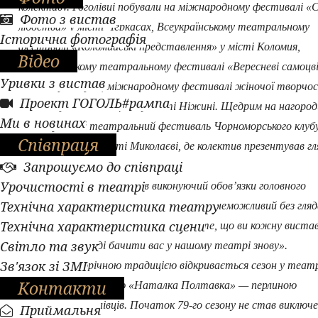
колективу. Гоголівці побували на міжнародному фестивалі «
Фото з вистав
людства» у місті Черкасах, Всеукраїнському театральному
Історична фотографія
фестивалі «Коломийські представлення» у місті Коломия,
Відео
Всеукраїнському театральному фестивалі «Вересневі самоцв
Уривки з вистав
місті Кіровоград, міжнародному фестивалі жіночої творчо
Проект ГОГОЛЬ#рампа
імені Марії Заньковецької у місті Ніжині. Щедрим на нагород
Ми в новинах
Міжнародний театральний фестиваль Чорноморського клуб
Співпраця
«Homo ludens» у місті Миколаєві, де колектив презентував г
Запрошуємо до співпраці
прем’єрну виставу «Наймичка».
Урочистості в театрі
Все сказане підсумував виконуючий обов’язки головного
Технічна характеристика театру
режисера Владислав Шевченко: «Театр неможливий без гляд
Технічна характеристика сцени
тому ми дякуємо вам, наші дорогі, за те, що ви кожну вистав
Світло та звук
нами. Будемо раді бачити вас у нашому театрі знову».
Зв'язок зі ЗМІ
За багаторічною традицією відкривається сезон у театрі
Контакти
М.В. Гоголя виставою «Наталка Полтавка» — перлиною
репертуару гоголівців. Початок 79-го сезону не став виключ
Приймальня