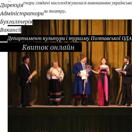
Цього вечора глядачі насолоджувалися виконанням українсько
Дирекція
.
кращими солістами театру
Адміністратори
Бухгалтерія
Вакансії
Департамент культури і туризму Полтавської ОДА
Квиток онлайн