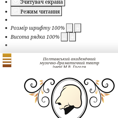
Зчитувач екрана
Режим читання
Розмір шрифту
100
%
Висота рядка
100
%
Полтавський академічний
музично-драматичний театр
імені М.В. Гоголя
Українська
English
ЗМІ про нас