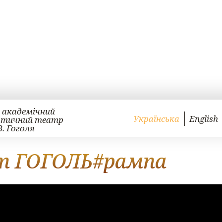
 академічний
Українська
English
атичний театр
В. Гоголя
т ГОГОЛЬ#рампа