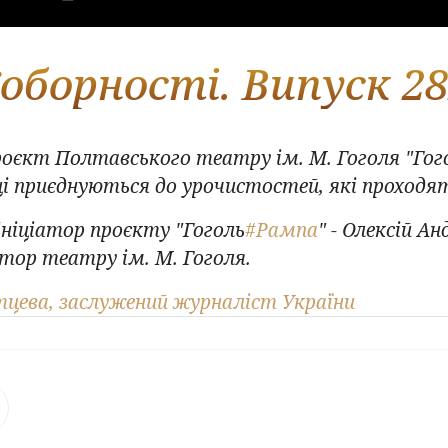
оборності. Випуск 2
оєкт Полтавського театру ім. М. Гоголя "Гог
вці приєднуються до урочистостей, які проходя
ніціатор проєкту "Гоголь
#Рампа
" - Олексій А
ктор театру ім. М. Гоголя.
тцева, заслужений журналіст України