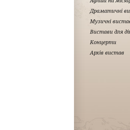
Афіша на місяц
Драматичні в
Музичні виста
Вистави для д
Концерти
Архів вистав