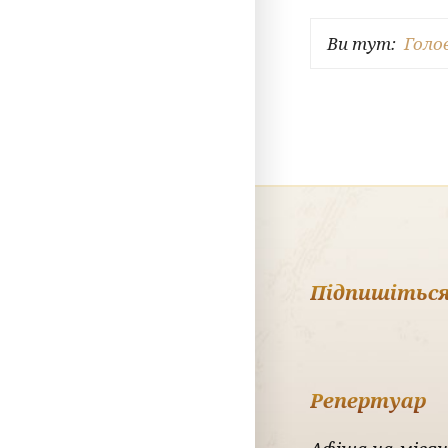
Ви тут:
Голо
Підпишіться
Репертуар