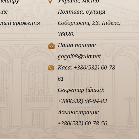
театру
Україна, місто
нас
Полтава, вулиця
льні враження
Соборності, 23. Індекс:
36020.
Наша пошта:
gogol08@ukr.net
Каса: +380(532) 60-78-
61
Секретар (факс):
+380(532) 56-94-83
Адміністрація:
+380(532) 60-78-56