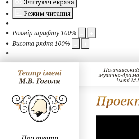
Зчитувач екрана
Режим читання
Розмір шрифту
100
%
Висота рядка
100
%
Полтавський
Театр імені
музично-драм
М.В. Гоголя
імені М.
Проек
Про театр