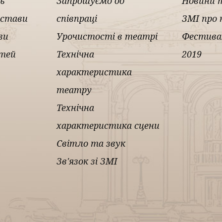
ь
Запрошуємо до
Новини 
истави
співпраці
ЗМІ про 
ви
Урочистості в театрі
Фестива
ітей
Технічна
2019
характеристика
театру
Технічна
характеристика сцени
Світло та звук
Зв'язок зі ЗМІ