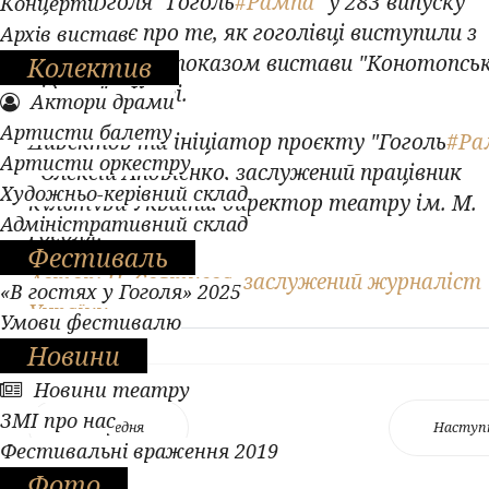
ім.М.Гоголя "Гоголь
#Рампа
" у 283 випуску
Концерти
розповідає про те, як гоголівці виступили з
Архів вистав
гастрольним показом вистави "Конотопсь
Колектив
відьма" у Києві.
Актори драми
Артисти балету
Директор та ініціатор проєкту "Гоголь
#Ра
Артисти оркестру
- Олексій Андрієнко, заслужений працівник
Художньо-керівний склад
культури України, директор театру ім. М.
Адміністративний склад
Гоголя.
Фестиваль
Автор: Н. Святцева, заслужений журналіст
«В гостях у Гоголя» 2025
України
Умови фестивалю
Новини
Новини театру
ЗМІ про нас
Попередня
Наступ
Фестивальні враження 2019
Фото