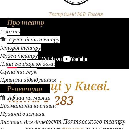
Театр імені М.В. Гоголя
Про театр
Головна
Сучасність театру
Історія театру
Музей театру
План глядацької зали
Сцена та звук
Правила відвідування
Гоголівці у Києві.
Репертуар
Випуск 283
Афіша на місяць
Драматичні вистави
Музичні вистави
Авторський проєкт Полтавського театру
Вистави для дітей