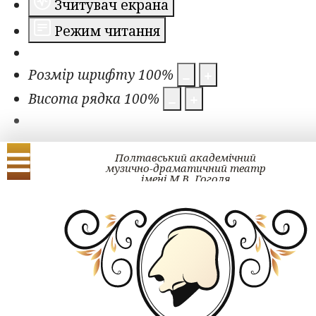
Зчитувач екрана
Режим читання
Розмір шрифту
100
%
Висота рядка
100
%
Полтавський академічний
музично-драматичний театр
імені М.В. Гоголя
Українська
English
Проект ГОГОЛЬ#ра