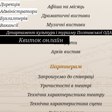
Дирекція
Афіша на місяць
Адміністратори
Драматичні вистави
Бухгалтерія
Музичні вистави
Вакансії
Департамент культури і туризму Полтавської ОДА
Вистави для дітей
Квиток онлайн
Концерти
Архів вистав
Партнерам
Запрошуємо до співпраці
Урочистості в театрі
Технічна характеристика театру
Технічна характеристика сцени