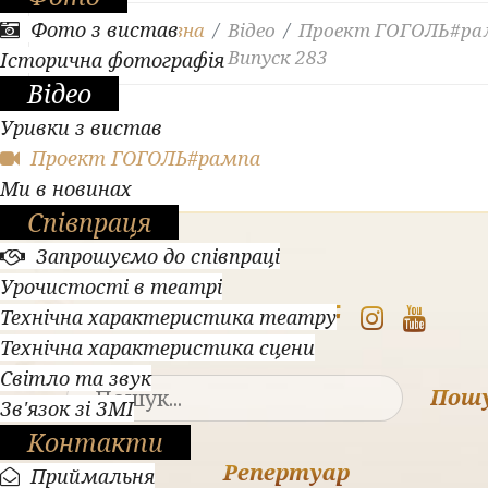
Фото з вистав
Ви тут:
Головна
Відео
Проект ГОГОЛЬ#ра
Гоголівці у Києві. Випуск 283
Історична фотографія
Відео
Уривки з вистав
Проект ГОГОЛЬ#рампа
Ми в новинах
Співпраця
Запрошуємо до співпраці
Урочистості в театрі
Підпишіться:
Технічна характеристика театру
Технічна характеристика сцени
Світло та звук
Пош
Зв'язок зі ЗМІ
Контакти
Репертуар
Приймальня