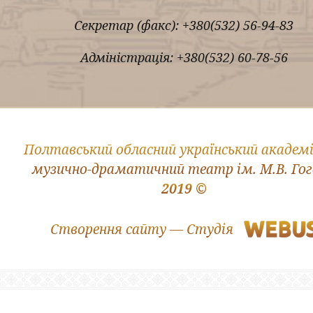
Секретар (факс): +380(532) 56-94-83
Адміністрація: +380(532) 60-78-56
Полтавський обласний український академ
музично-драматичний театр ім. М.В. Го
2019 ©
Створення сайту — Студія